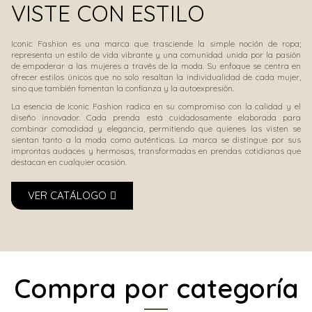
VISTE CON ESTILO
Iconic Fashion es una marca que trasciende la simple noción de ropa;
representa un estilo de vida vibrante y una comunidad unida por la pasión
de empoderar a las mujeres a través de la moda. Su enfoque se centra en
ofrecer estilos únicos que no solo resaltan la individualidad de cada mujer,
sino que también fomentan la confianza y la autoexpresión.
La esencia de Iconic Fashion radica en su compromiso con la calidad y el
diseño innovador. Cada prenda está cuidadosamente elaborada para
combinar comodidad y elegancia, permitiendo que quienes las visten se
sientan tanto a la moda como auténticas. La marca se distingue por sus
improntas audaces y hermosas, transformadas en prendas cotidianas que
destacan en cualquier ocasión.
VER CATÁLOGO
Compra por categoría