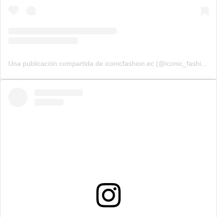
Una publicación compartida de iconicfashion.ec (@iconic_fashion_ec)